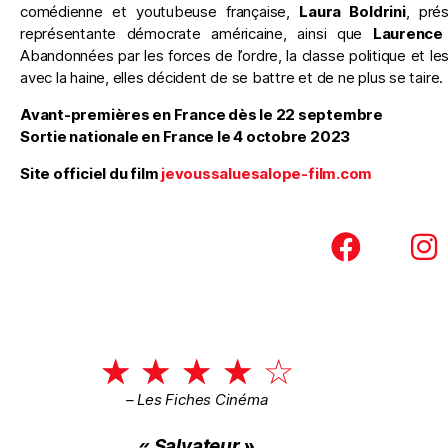
comédienne et youtubeuse française,
Laura Boldrini
, pré
représentante démocrate américaine, ainsi que
Laurence
Abandonnées par les forces de l’ordre, la classe politique et l
avec la haine, elles décident de se battre et de ne plus se taire.
Avant-premières en France dès le 22 septembre
Sortie nationale en France le 4 octobre 2023
Site officiel du film
jevoussaluesalope-film.com
☆
☆
☆
☆
☆
– Les Fiches Cinéma
« Salvateur »