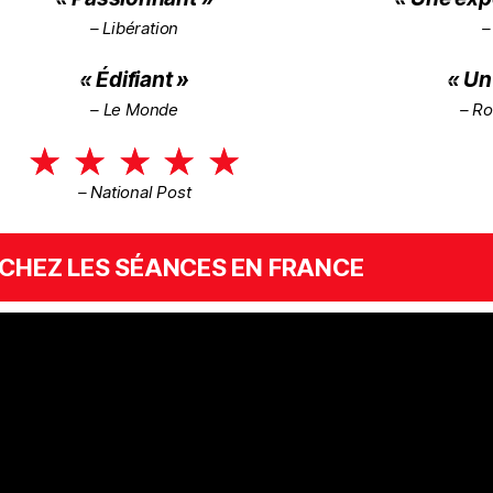
– Libération
–
« Édifiant »
« Un
– Le Monde
– Ro
★
★
★
★
★
– National Post
CHEZ LES SÉANCES EN FRANCE