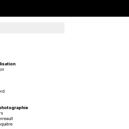
lisation
on
ord
 photographie
rs
rreault
aquière