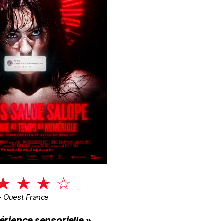
☆
☆
☆
☆
– Ouest France
érience sensorielle »