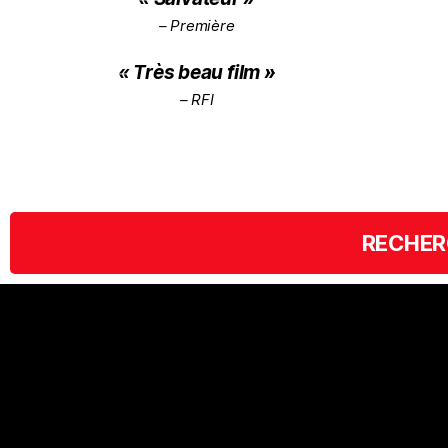
– Première
« Très beau film »
– RFI
RECHER