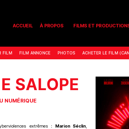
ACCUEIL
À PROPOS
FILMS ET PRODUCTION
R FILM
FILM ANNONCE
PHOTOS
ACHETER LE FILM (CA
UE SALOPE
DU NUMÉRIQUE
yberviolences extrêmes :
Marion Sé
clin
,