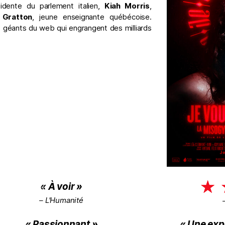
sidente du parlement italien,
Kiah Morris
,
 Gratton
, jeune enseignante québécoise.
es géants du web qui engrangent des milliards
☆
« À voir »
– L'Humanité
« Passionnant »
« Une exp