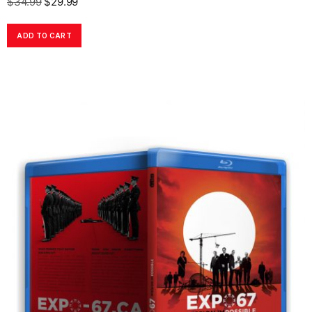
$
34.99
$
29.99
ADD TO CART